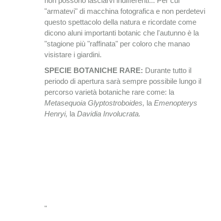
non possono lasciarvi indifferenti... Per cui
"armatevi" di macchina fotografica e non perdetevi
questo spettacolo della natura e ricordate come
dicono aluni importanti botanic che l'autunno è la
"stagione più "raffinata" per coloro che manao
visistare i giardini.
SPECIE BOTANICHE RARE:
Durante tutto il
periodo di apertura sarà sempre possibile lungo il
percorso varietà botaniche rare come: la
Metasequoia Glyptostroboides,
la
Emenopterys
Henryi,
la
Davidia Involucrata.
"