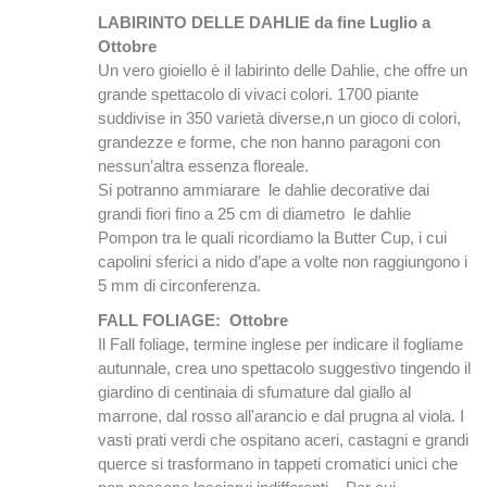
LABIRINTO DELLE DAHLIE da fine Luglio
a
Ottobre
Un vero gioiello è il labirinto delle Dahlie, che offre un
grande spettacolo di vivaci colori. 1700 piante
suddivise in 350 varietà diverse,n un gioco di colori,
grandezze e forme, che non hanno paragoni con
nessun’altra essenza floreale.
Si potranno ammiarare le dahlie decorative dai
grandi fiori fino a 25 cm di diametro le dahlie
Pompon tra le quali ricordiamo la Butter Cup, i cui
capolini sferici a nido d’ape a volte non raggiungono i
5 mm di circonferenza.
FALL FOLIAGE: Ottobre
Il Fall foliage, termine inglese per indicare il fogliame
autunnale, crea uno spettacolo suggestivo tingendo il
giardino di centinaia di sfumature dal giallo al
marrone, dal rosso all'arancio e dal prugna al viola. I
vasti prati verdi che ospitano aceri, castagni e grandi
querce si trasformano in tappeti cromatici unici che